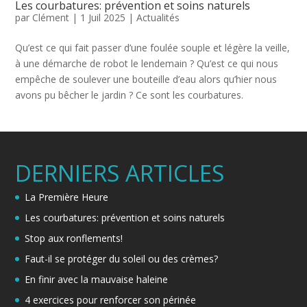
Les courbatures: prévention et soins naturels
par
Clément
|
1 Juil 2025
|
Actualités
Qu’est ce qui fait passer d’une foulée souple et légère la veille,
à une démarche de robot le lendemain ? Qu’est ce qui nous
empêche de soulever une bouteille d’eau alors qu’hier nous
avons pu bêcher le jardin ? Ce sont les courbatures.
DERNIERS ARTICLES
La Première Heure
Les courbatures: prévention et soins naturels
Stop aux ronflements!
Faut-il se protéger du soleil ou des crèmes?
En finir avec la mauvaise haleine
4 exercices pour renforcer son périnée