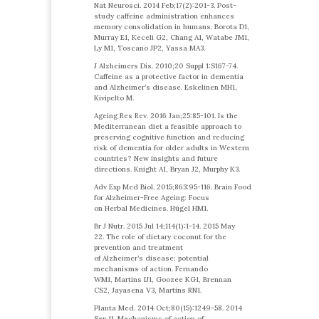
Nat Neurosci. 2014 Feb;17(2):201-3. Post-
study caffeine administration enhances
memory consolidation in humans. Borota D1,
Murray E1, Keceli G2, Chang A1, Watabe JM1,
Ly M1, Toscano JP2, Yassa MA3.
J Alzheimers Dis. 2010;20 Suppl 1:S167-74.
Caffeine as a protective factor in dementia
and Alzheimer’s disease. Eskelinen MH1,
Kivipelto M.
Ageing Res Rev. 2016 Jan;25:85-101. Is the
Mediterranean diet a feasible approach to
preserving cognitive function and reducing
risk of dementia for older adults in Western
countries? New insights and future
directions. Knight A1, Bryan J2, Murphy K3.
Adv Exp Med Biol. 2015;863:95-116. Brain Food
for Alzheimer-Free Ageing: Focus
on Herbal Medicines. Hügel HM1.
Br J Nutr. 2015 Jul 14;114(1):1-14. 2015 May
22. The role of dietary coconut for the
prevention and treatment
of Alzheimer’s disease: potential
mechanisms of action. Fernando
WM1, Martins IJ1, Goozee KG1, Brennan
CS2, Jayasena V3, Martins RN1.
Planta Med. 2014 Oct;80(15):1249-58. 2014
Sep 11. Mechanisms of action of