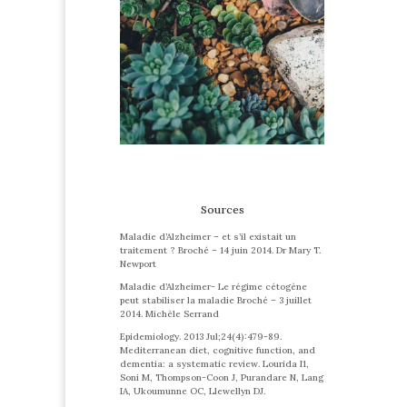
Sources
Maladie d’Alzheimer – et s’il existait un
traitement ? Broché – 14 juin 2014. Dr Mary T.
Newport
Maladie d’Alzheimer- Le régime cétogène
peut stabiliser la maladie Broché – 3 juillet
2014. Michèle Serrand
Epidemiology. 2013 Jul;24(4):479-89.
Mediterranean diet, cognitive function, and
dementia: a systematic review. Lourida I1,
Soni M, Thompson-Coon J, Purandare N, Lang
IA, Ukoumunne OC, Llewellyn DJ.