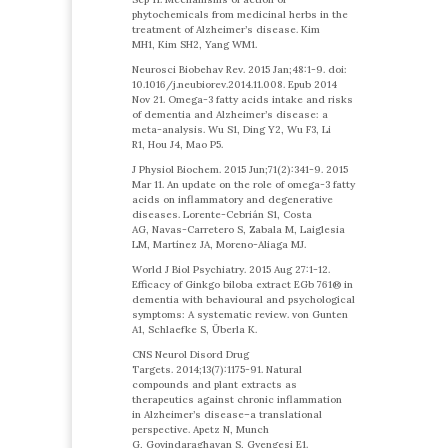
phytochemicals from medicinal herbs in the
treatment of Alzheimer’s disease. Kim
MH1, Kim SH2, Yang WM1.
Neurosci Biobehav Rev. 2015 Jan;48:1-9. doi:
10.1016/j.neubiorev.2014.11.008. Epub 2014
Nov 21. Omega-3 fatty acids intake and risks
of dementia and Alzheimer’s disease: a
meta-analysis. Wu S1, Ding Y2, Wu F3, Li
R1, Hou J4, Mao P5.
J Physiol Biochem. 2015 Jun;71(2):341-9. 2015
Mar 11. An update on the role of omega-3 fatty
acids on inflammatory and degenerative
diseases. Lorente-Cebrián S1, Costa
AG, Navas-Carretero S, Zabala M, Laiglesia
LM, Martínez JA, Moreno-Aliaga MJ.
World J Biol Psychiatry. 2015 Aug 27:1-12.
Efficacy of Ginkgo biloba extract EGb 761® in
dementia with behavioural and psychological
symptoms: A systematic review. von Gunten
A1, Schlaefke S, Überla K.
CNS Neurol Disord Drug
Targets. 2014;13(7):1175-91. Natural
compounds and plant extracts as
therapeutics against chronic inflammation
in Alzheimer’s disease–a translational
perspective. Apetz N, Munch
G, Govindaraghavan S, Gyengesi E1.