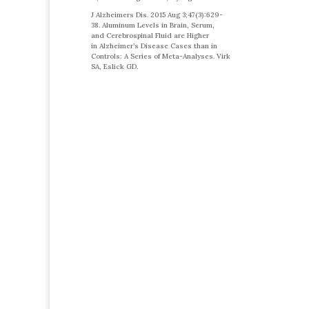
J Alzheimers Dis. 2015 Aug 3;47(3):629-
38. Aluminum Levels in Brain, Serum,
and Cerebrospinal Fluid are Higher
in Alzheimer’s Disease Cases than in
Controls: A Series of Meta-Analyses. Virk
SA, Eslick GD.