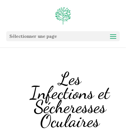
Sélectionner une page
Les
Infections et
Sécheresses
Oculaires