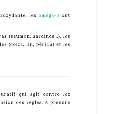
tioxydante, les
oméga-3
ont
ras (saumon, sardines…), les
s (colza, lin, périlla) et les
uratif qui agit contre lez
casion des règles. A prendre