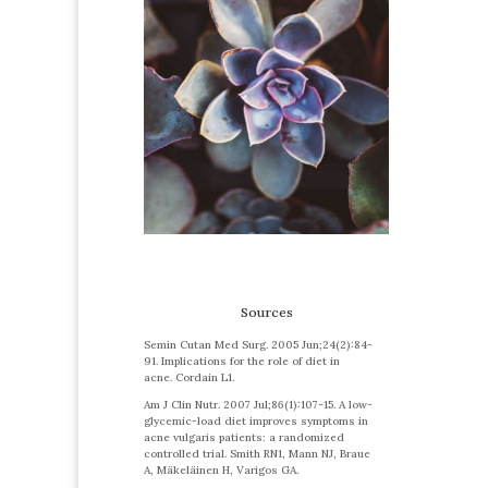
Sources
Semin Cutan Med Surg. 2005 Jun;24(2):84-
91. Implications for the role of diet in
acne. Cordain L1.
Am J Clin Nutr. 2007 Jul;86(1):107-15. A low-
glycemic-load diet improves symptoms in
acne vulgaris patients: a randomized
controlled trial. Smith RN1, Mann NJ, Braue
A, Mäkeläinen H, Varigos GA.