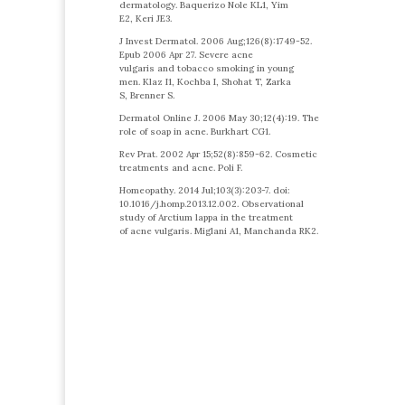
dermatology. Baquerizo Nole KL1, Yim
E2, Keri JE3.
J Invest Dermatol. 2006 Aug;126(8):1749-52.
Epub 2006 Apr 27. Severe acne
vulgaris and tobacco smoking in young
men. Klaz I1, Kochba I, Shohat T, Zarka
S, Brenner S.
Dermatol Online J. 2006 May 30;12(4):19. The
role of soap in acne. Burkhart CG1.
Rev Prat. 2002 Apr 15;52(8):859-62. Cosmetic
treatments and acne. Poli F.
Homeopathy. 2014 Jul;103(3):203-7. doi:
10.1016/j.homp.2013.12.002. Observational
study of Arctium lappa in the treatment
of acne vulgaris. Miglani A1, Manchanda RK2.