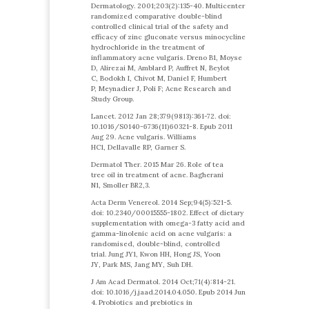
Dermatology. 2001;203(2):135-40. Multicenter
randomized comparative double-blind
controlled clinical trial of the safety and
efficacy of zinc gluconate versus minocycline
hydrochloride in the treatment of
inflammatory acne vulgaris. Dreno B1, Moyse
D, Alirezai M, Amblard P, Auffret N, Beylot
C, Bodokh I, Chivot M, Daniel F, Humbert
P, Meynadier J, Poli F; Acne Research and
Study Group.
Lancet. 2012 Jan 28;379(9813):361-72. doi:
10.1016/S0140-6736(11)60321-8. Epub 2011
Aug 29. Acne vulgaris. Williams
HC1, Dellavalle RP, Garner S.
Dermatol Ther. 2015 Mar 26. Role of tea
tree oil in treatment of acne. Bagherani
N1, Smoller BR2,3.
Acta Derm Venereol. 2014 Sep;94(5):521-5.
doi: 10.2340/00015555-1802. Effect of dietary
supplementation with omega-3 fatty acid and
gamma-linolenic acid on acne vulgaris: a
randomised, double-blind, controlled
trial. Jung JY1, Kwon HH, Hong JS, Yoon
JY, Park MS, Jang MY, Suh DH.
J Am Acad Dermatol. 2014 Oct;71(4):814-21.
doi: 10.1016/j.jaad.2014.04.050. Epub 2014 Jun
4. Probiotics and prebiotics in